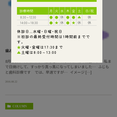
歯みがきが上達するたった一つの方法
8月も後半ですね 今年は娘を連れて海や川に行く機会が多く 私ま
で日焼けして、すっかり真っ黒になってしまいました… ふじも
と歯科診療です では、早速ですが… イメージ […]
2016.08.22
COLUMN