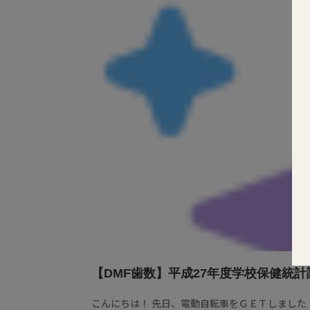
【DMF歯数】平成27年度学校保健統
こんにちは！ 先日、電動自転車をＧＥＴしました！