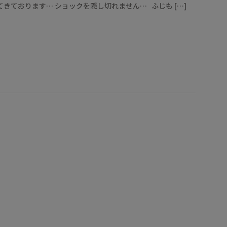
きております… ショックを隠し切れません… ふじも […]