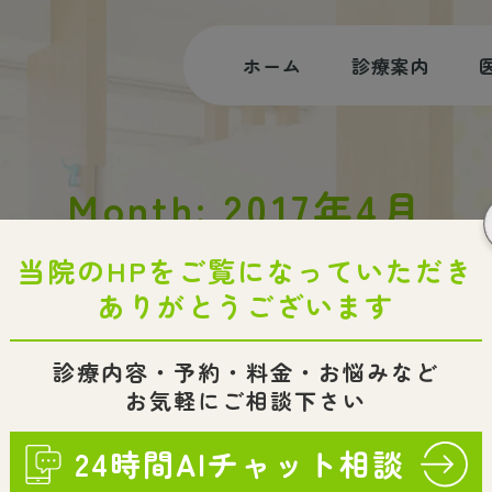
ホーム
診療案内
むし歯治療
Month: 2017年4月
根管治療
審美治療・ホワイトニング
HOME
2017
4月
小児歯科・小児矯正
入れ歯・インプラント