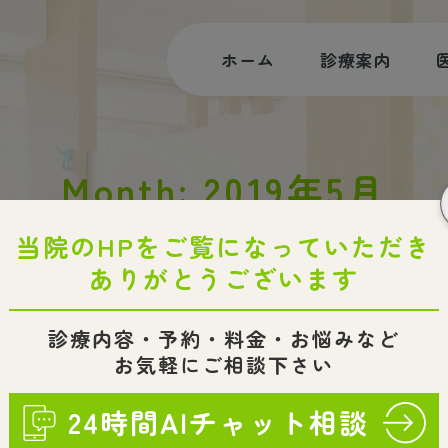
ホーム
診療案内
むし歯治療
Month: 2019年5月
根管治療
審美治療・ホワイトニング
HOME
2019
5月
小児歯科・小児矯正
入れ歯・インプラント