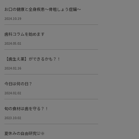
お口の健康と全身疾患～骨粗しょう症編～
2024.10.19
歯科コラムを始めます
2024.05.02
【歯生え薬】ができるかも？！
2024.02.16
今日は何の日？
2024.02.02
旬の食材は歯を守る？！
2023.10.02
夏休みの自由研究🦷🌞