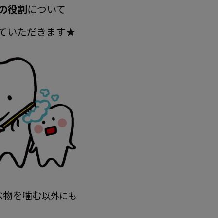
の役割
について
ていただきます★
べ物を噛む
以外にも