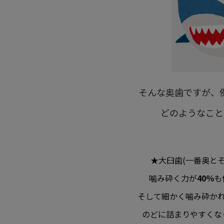
そんな奥歯ですが、
どのようなこと
★大臼歯(一番奥と
噛み砕く力が
40％
も
そして細かく噛み砕か
のどに詰まりやすくな