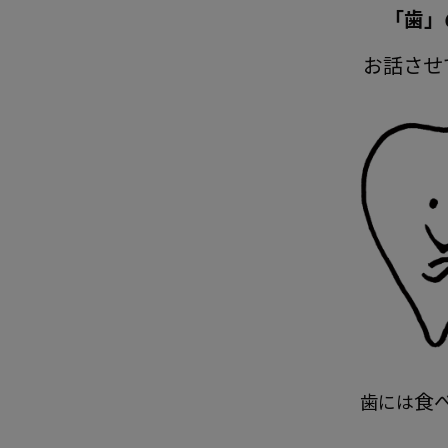
「歯」
お話させ
食
歯には