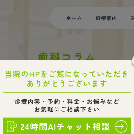
ホーム
診療案内
むし歯治療
歯科コラム
根管治療
審美治療・ホワイトニング
HOME
ブログ
歯科コラム
歯の役割ってなぁに？
小児歯科・小児矯正
入れ歯・インプラント