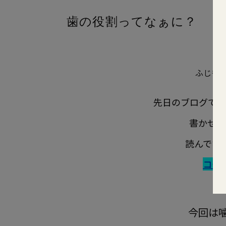
歯の役割ってなぁに？
こ
ふじもと
先日のブログで「
書かせて
読んでな
コチ
今回は