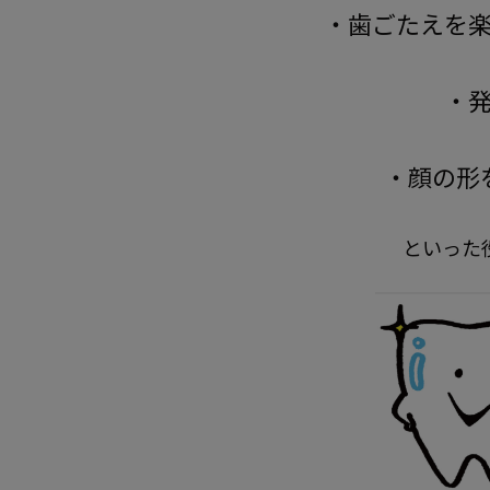
・歯ごたえを
・
・顔の形
といった