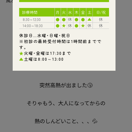
風邪のときの口の中
こんにちは☀️
ふじもと歯科診療所です🦷
先日、7年ぶりぐらいに
突然高熱が出ました🤧
そりゃもう、大人になってからの
熱のしんどいこと、、、💦