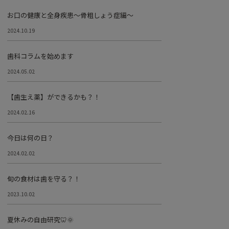
お口の健康と全身疾患～骨粗しょう症編～
2024.10.19
歯科コラムを始めます
2024.05.02
【歯生え薬】ができるかも？！
2024.02.16
今日は何の日？
2024.02.02
旬の食材は歯を守る？！
2023.10.02
夏休みの自由研究🦷🌞