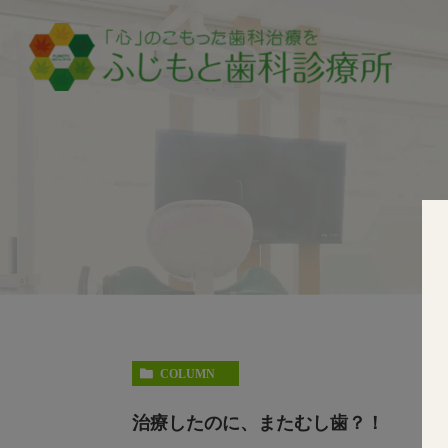
COLUMN
治療したのに、またむし歯？！