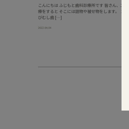
こんにちは ふじもと歯科診療所です 皆さん、二
療をすると そこには詰物や被せ物をします。 １度
びむし歯 […]
2022.04.04