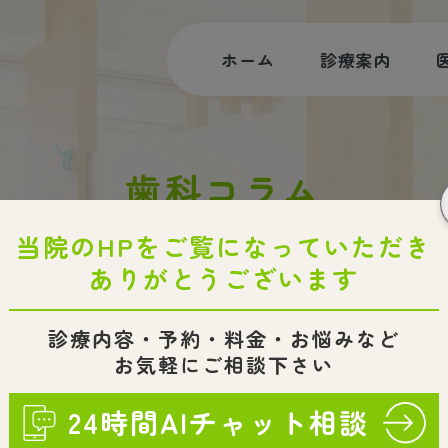
ホーム
診療案内
むし歯治療
歯科コラム
根管治療
審美治療・ホワイトニング
HOME
歯科コラム
小児歯科・小児矯正
入れ歯・インプラント