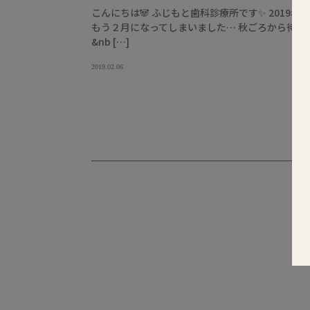
こんにちは🐼 ふじもと歯科診療所です✨ 201
もう２月になってしまいました… 秋ごろから待合
&nb […]
2019.02.06