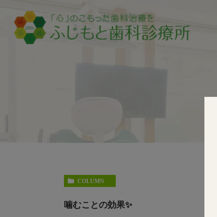
COLUMN
噛むことの効果✨