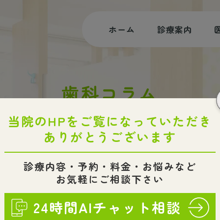
ホーム
診療案内
むし歯治療
歯科コラム
根管治療
審美治療・ホワイトニング
HOME
歯科コラム
小児歯科・小児矯正
入れ歯・インプラント