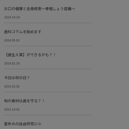
お口の健康と全身疾患～骨粗しょう症編～
2024.10.19
歯科コラムを始めます
2024.05.02
【歯生え薬】ができるかも？！
2024.02.16
今日は何の日？
2024.02.02
旬の食材は歯を守る？！
2023.10.02
夏休みの自由研究🦷🌞