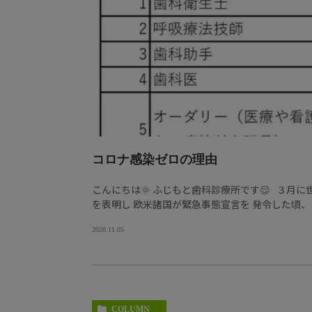
コロナ感染ゼロの理由
こんにちは🌞 ふじもと歯科診療所です😌 ３月
を表明し 欧米諸国が緊急事態宣言を 発令した頃、 米国
2020.11.05
COLUMN