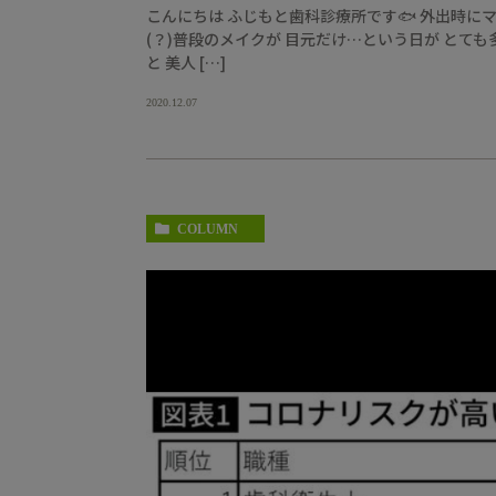
こんにちは ふじもと歯科診療所です🐟 外出時に
(？)普段のメイクが 目元だけ…という日が とて
と 美人 […]
2020.12.07
COLUMN