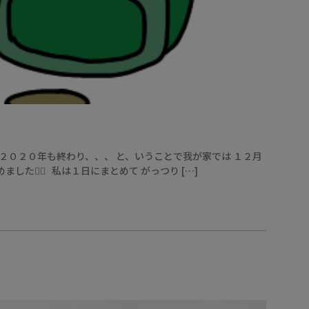
すぐ２０２０年も終わり、、、 と、いうことで我が家では １２月
た🙆‍♀️ 私は１日にまとめて がっつり […]