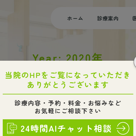
ホーム
診療案内
むし歯治療
Year: 2020年
根管治療
審美治療・ホワイトニング
HOME
2020
小児歯科・小児矯正
入れ歯・インプラント