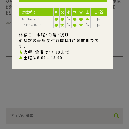
びの変化について 知る機会があり、その時に 約15年前、都市伝
説好きの 友人に教えてもらった 「宇宙人は未来の人間である
説」を 思い出しました。 その友人曰く […]
2021.02.10