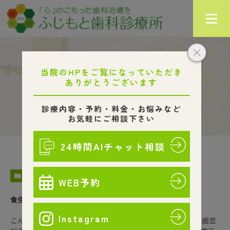
歯科コラム
HOME
歯科コラム
COLUMN
食生活と歯並びの関係
こんにちは ふじもと歯科診療所です🐟 先日、食生活と顔や歯並